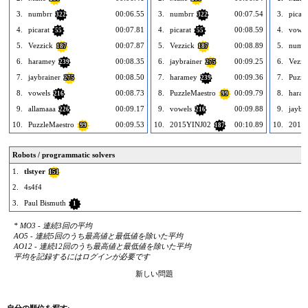
3.
numbrr
00:06.55
3.
numbrr
00:07.54
3.
picara
322
322
4.
picarat
00:07.81
4.
picarat
00:08.59
4.
vowel
55
55
5.
Vezzick
00:07.87
5.
Vezzick
00:08.89
5.
numb
187
187
6.
haramey
00:08.35
6.
jaybrainer
00:09.25
6.
Vezzi
239
275
7.
jaybrainer
00:08.50
7.
haramey
00:09.36
7.
Puzzl
275
239
8.
vowels
00:08.73
8.
PuzzleMaestro
00:09.79
8.
hara
216
99
9.
allamaaa
00:09.17
9.
vowels
00:09.88
9.
jaybr
226
216
10.
PuzzleMaestro
00:09.53
10.
2015YINJ02
00:10.89
10.
2015
99
187
Robots / programmatic solvers
1.
tlstyer
151
2.
4s4f4
3.
Paul Bismuth
1
* MO3 - 連続3回の平均
AO5 - 連続5回のうち最高値と最低値を除いた平均
AO12 - 連続12回のうち最高値と最低値を除いた平均
平均を記録するにはログインが必要です
新しい問題
自分の順位を探す: