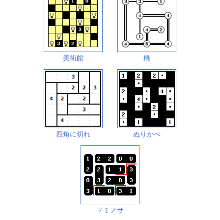
美術館
橋
四角に切れ
ぬりかべ
ドミノサ