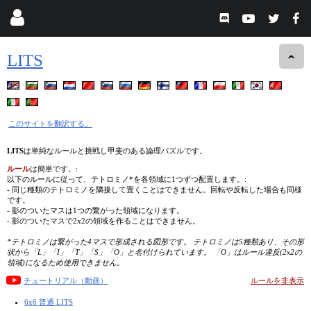
LITS
このサイトを翻訳する。
LITS
は単純なルールと挑戦し甲斐のある論理パズルです。
ルール
は簡単です。:
以下のルールに従って、テトロミノ*を各領域に1つずつ配置します。:
- 同じ種類のテトロミノを隣接して置くことはできません。回転や反転した場合も同様
です。
- 影のついたマスは1つの繋がった領域になります。
- 影のついたマスで2x2の領域を作ることはできません。
*テトロミノは繋がった4マスで形成される図形です。 テトロミノは5種類あり、その形
状から「L」「I」「T」「S」「O」と名付けられています。 「O」はルール違反(2x2の
領域)になるため使用できません。
チュートリアル（動画）
ルールを非表示
6x6 普通 LITS