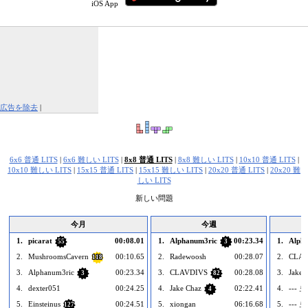
iOS App
広告を除去
|
この広告を報告する
6x6 普通 LITS
|
6x6 難しい LITS
|
8x8 普通 LITS
|
8x8 難しい LITS
|
10x10 普通 LITS
|
10x10 難しい LITS
|
15x15 普通 LITS
|
15x15 難しい LITS
|
20x20 普通 LITS
|
20x20 難
しい LITS
新しい問題
今月
今週
1.
picarat
00:08.01
1.
Alphanum3ric
00:23.34
1.
Alph
55
3
2.
MushroomsCavern
00:10.65
2.
Radewoosh
00:28.07
2.
CLAV
118
3.
Alphanum3ric
00:23.34
3.
CLAVDIVS
00:28.08
3.
Jake 
3
82
4.
dexter051
00:24.25
4.
Jake Chaz
02:22.41
4.
--- 空
4
5.
Einsteinus
00:24.51
5.
xiongan
06:16.68
5.
--- 空
127